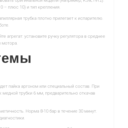
овать оригинальной модели (например, K59L1912).
0 – плюс 10) и тип крепления.
апиллярная трубка плотно прилегает к испарителю.
боте.
е агрегат: установите ручку регулятора в среднее
 мотора.
темы
дет пайка аргоном или специальный состав. При
 медной трубки 6 мм, предварительно откачав
етичность. Норма 8-10 бар в течение 30 минут.
диагностики.