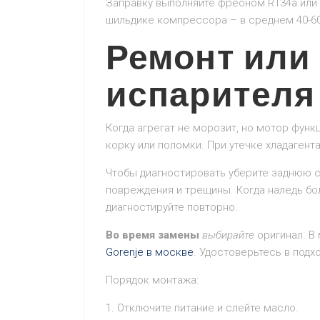
Заправку выполняйте фреоном R134a или 
шильдике компрессора – в среднем 40-60
Ремонт или
испарителя
Когда агрегат не морозит, но мотор функ
корку или поломки. При утечке хладагент
Чтобы диагностировать уберите заднюю с
повреждения и трещины. Когда наледь бол
диагностируйте повторно.
Во время замены
выбирайте
оригинал. В 
Gorenje в москве
. Удостоверьтесь в подх
Порядок монтажа:
1. Отключите питание и слейте масло.