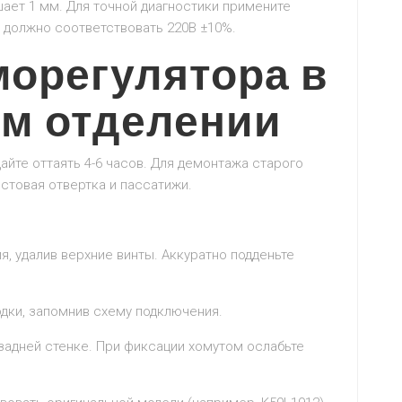
ает 1 мм. Для точной диагностики примените
я должно соответствовать 220В ±10%.
морегулятора в
м отделении
айте оттаять 4-6 часов. Для демонтажа старого
стовая отвертка и пассатижи.
я, удалив верхние винты. Аккуратно подденьте
одки, запомнив схему подключения.
 задней стенке. При фиксации хомутом ослабьте