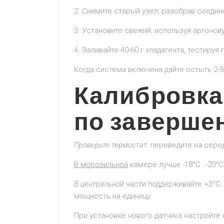
2. Снимите старый узел, разобрав соедин
3. Установите свежий, используя аргонов
4. Заливайте 40-60 г хладагента, тестируя 
Когда система включена дайте остыть 2-
Калибровка
по заверше
Проверьте
термостат:
переведите на серед
В морозильной
камере лучше -18°C…-20°C.
В центральной
части поддерживайте +3°C…
мощность на единицу.
При установке нового датчика настройте 