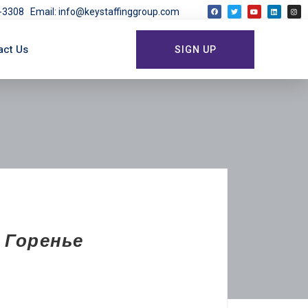
03-3308
Email: info@keystaffinggroup.com
act Us
SIGN UP
 Горенье