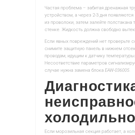
Частая проблема – забитая дренажная тр
устройством, а через 2-3 дня появляютс
из проволоки, затем залейте полстакана 
стенке. Жидкость должна свободно вытек
Если явных повреждений нет проверьте с
снимите защитную панель в нижнем отсек
проводам, идущим к датчику температуры.
Несоответствие параметров сигнализиру
случае нужна замена блока
EAW-036005
.
Диагностик
неисправно
холодильно
Если морозильная секция работает, а хол