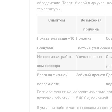
обледенение. Толстый слой льда указывае
температуры.
Симптом
Возможная
причина
Показатели выше +10
Поломка
Сое
градусов
терморегулятора
зап
Непрерывная работа
Утечка фреона
Осм
компрессора
дав
Влага на тыльной
Забитый дренаж
Про
поверхности
вод
Если обе секции не морозят измерьте с
пусковой обмотки – 15-40 Ом, основной –
Шумы при работе часто вызваны износом 