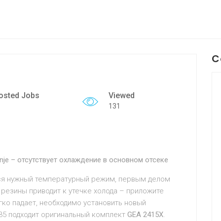
C
osted Jobs
Viewed
131
je – отсутствует охлаждение в основном отсеке
лся нужный температурный режим, первым делом
 резины приводит к утечке холода – приложите
егко падает, необходимо установить новый
335 подходит оригинальный комплект
GEA 2415X
.