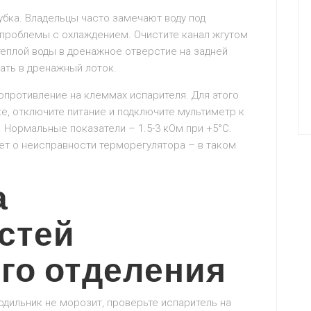
убка. Владельцы часто замечают воду под
я проблемы с охлаждением. Очистите канал жгутом
теплой воды в дренажное отверстие на задней
ать в дренажный лоток.
опротивление на клеммах испарителя. Для этого
е, отключите питание и подключите мультиметр к
 Нормальные показатели – 1.5-3 кОм при +5°C.
ет о неисправности терморегулятора – в таком
а
стей
го отделения
одильник не морозит, проверьте испаритель на