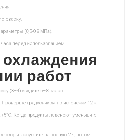
ения.
ую сварку.
параметры (0,5-0,8 МПа).
3 часа перед использованием.
 охлаждения
нии работ
ину (3–4) и ждите 6–8 часов.
 Проверьте градусником по истечении 12 ч.
+5°C. Когда продукты леденеют уменьшите
сенсоры: запустите на полную 2 ч, потом