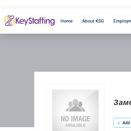
Home
About KSG
Employm
Зам
Add 