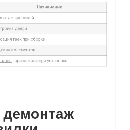
Назначение
онтаж крепежей
тройка двери
сация гаек при сборке
дгонка
элементов
троль
горизонтали при установке
 демонтаж
зилки