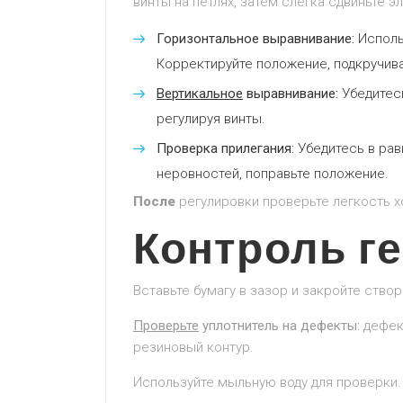
винты на петлях, затем слегка сдвиньте э
Горизонтальное выравнивание:
Исполь
Корректируйте положение, подкручива
Вертикальное
выравнивание:
Убедитесь
регулируя винты.
Проверка прилегания:
Убедитесь в рав
неровностей, поправьте положение.
После
регулировки проверьте легкость хо
Контроль г
Вставьте бумагу в зазор и закройте ство
Проверьте
уплотнитель на дефекты:
дефект
резиновый контур.
Используйте мыльную воду для проверки. 