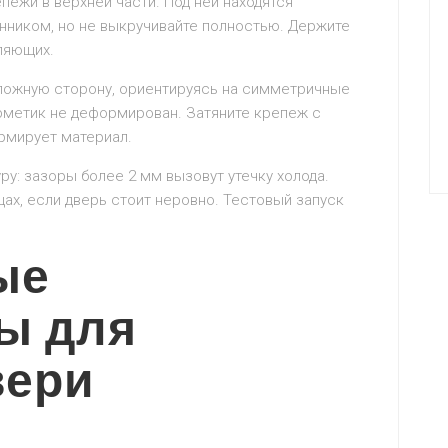
пежи в верхней части. Под ней находятся
нником, но не выкручивайте полностью. Держите
вляющих.
ложную сторону, ориентируясь на симметричные
рметик не деформирован. Затяните крепеж с
рмирует материал.
ру: зазоры более 2 мм вызовут утечку холода.
ах, если дверь стоит неровно. Тестовый запуск
ые
ы для
вери