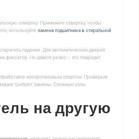
 плоскую отвёртку. Примените отвертку, чтобы
ело, используйте
замена подшипника в
стиральной
твратить падение. Для автоматических дверей
на фиксатор. Не давите резко – это повредит
обработайте изопропиловым спиртом. Проверьте
рмация требуют замены. Сложные узлы
тель на другую
рживающие
механизм,
используя крестовую