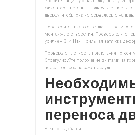
Уберите защитную накладку, выкрутив кре
фиксаторы петель – подкрутите шестигра
дверцу, чтобы она не сорвалась с напра
Перенесите нижнюю петлю на противопо
монтажные отверстия. Проверьте, что ге
усилием 3–4 Н·м – сильная затяжка дефо
Проверьте плотность прилегания по конту
Отрегулируйте положение винтами на торц
через полчаса покажет результат.
Необходим
инструмент
переноса д
Вам понадобятся: