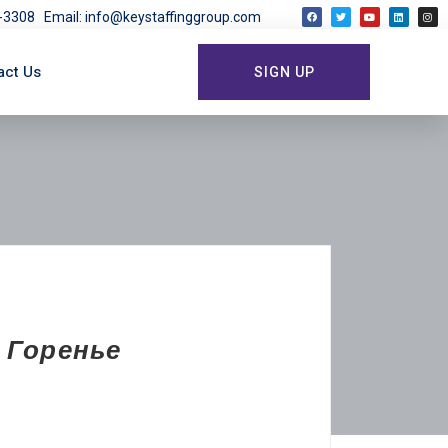
03-3308
Email: info@keystaffinggroup.com
act Us
SIGN UP
 Горенье