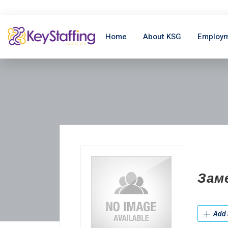
Home
About KSG
Employm
Зам
Add 