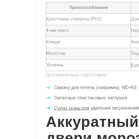
Приспособление
Крестовая отвёртка (PH2)
Дем
4-мм ключ
Нас
Клещи
Фик
Молоток
По
Уровень
Кон
Дополнительно подготовьте:
Смазку для петель (например, WD-40)
Запасные пластиковые заглушки
Сухую ткань для
удаления загрязнений
Аккуратный
двери моро