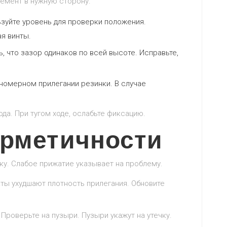
лемент в нужную сторону.
зуйте уровень для проверки положения.
я винты.
, что зазор одинаков по всей высоте. Исправьте,
номерном прилегании резинки. В случае
да. При тугом ходе, ослабьте фиксацию.
ерметичности
рку. Слабое прижатие указывает на проблему.
ы ухудшают плотность прилегания. Обновите
Проверьте на пузыри. Пузыри укажут на утечку.