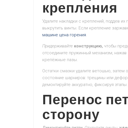
крепления
Удалите накладки с креплений, поддев их
выкрутить винты. Если крепление заржав
машине цена горения
.
Придерживайте
конструкцию,
чтобы предо
отсоедините пружинный механизм, нажав 
крепёжные пазы.
Остатки смазки удалите ветошью, затем 
состояние шарниров: трещины или дефо
демонтируйте аккуратно, фиксируя этапы.
Перенос пе
сторону
Демонтируйте петли.
Открутите винты,
уде