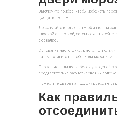
Выключите прибор, чтобы избежать пораж
доступ к петлям.
Локализуйте крепления – обычно они защ
плоской отвёрткой, затем демонтируйте к
сорвалась.
Основание часто фиксируются штифтами.
затем потяните на себя. Если механизм з
Проверьте наличие кабелей у моделей с 
предварительно зафиксировав их положе
Поместите дверь на подушку вверх петлям
Как правил
отсоединит