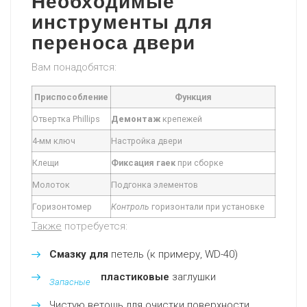
Необходимые
инструменты для
переноса двери
Вам понадобятся:
Приспособление
Функция
Отвертка Phillips
Демонтаж
крепежей
4-мм ключ
Настройка двери
Клещи
Фиксация гаек
при сборке
Молоток
Подгонка элементов
Горизонтомер
Контроль
горизонтали при установке
Также
потребуется:
Смазку для
петель (к примеру, WD-40)
пластиковые
заглушки
Запасные
Чистую ветошь для очистки поверхности