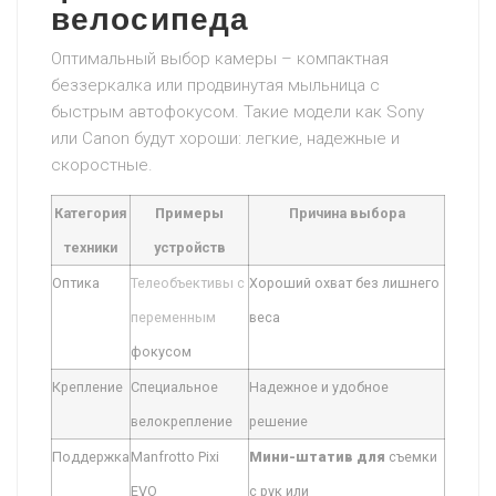
велосипеда
Оптимальный выбор камеры – компактная
беззеркалка или продвинутая мыльница с
быстрым автофокусом. Такие модели как Sony
или Canon будут хороши: легкие, надежные и
скоростные.
Категория
Примеры
Причина выбора
техники
устройств
Оптика
Телеобъективы с
Хороший охват без лишнего
переменным
веса
фокусом
Крепление
Специальное
Надежное и удобное
велокрепление
решение
Поддержка
Manfrotto Pixi
Мини-штатив для
съемки
EVO
с рук или