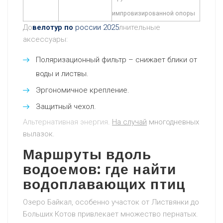
импровизированной опоры
До
велотур по
россии 2025
лнительные
аксессуары:
Поляризационный фильтр – снижает блики от
воды и листвы.
Эргономичное крепление.
Защитный чехол.
Альтернативная энергия
.
На случай
многодневных
вылазок.
Маршруты вдоль
водоемов: где найти
водоплавающих птиц
Озеро Байкал, особенно участок от Листвянки до
Больших Котов привлекает множество пернатых.