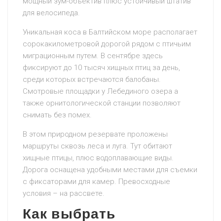
мощный зум-объектив плюс устойчивый штатив
для велосипеда.
Уникальная коса в Балтийском море располагает
сорокакилометровой дорогой рядом с птичьим
миграционным путем. В сентябре здесь
фиксируют до 10 тысяч хищных птиц за день,
среди которых встречаются балобаны.
Смотровые площадки у Лебединого озера а
также орнитологической станции позволяют
снимать без помех.
В этом природном резервате проложены
маршруты сквозь леса и луга. Тут обитают
хищные птицы, плюс водоплавающие виды.
Дорога оснащена удобными местами для съемки
с фиксаторами для камер. Превосходные
условия – на рассвете.
Как выбрать