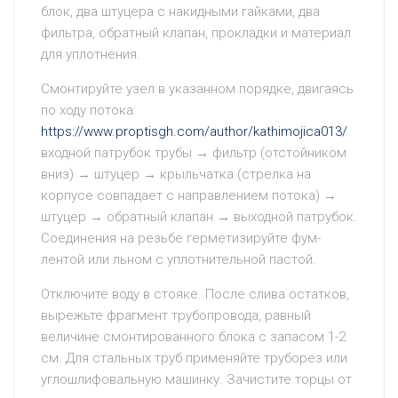
блок, два штуцера с накидными гайками, два
фильтра, обратный клапан, прокладки и материал
для уплотнения.
Смонтируйте узел в указанном порядке, двигаясь
по ходу потока:
https://www.proptisgh.com/author/kathimojica013/
входной патрубок трубы → фильтр (отстойником
вниз) → штуцер → крыльчатка (стрелка на
корпусе совпадает с направлением потока) →
штуцер → обратный клапан → выходной патрубок.
Соединения на резьбе герметизируйте фум-
лентой или льном с уплотнительной пастой.
Отключите воду в стояке. После слива остатков,
вырежьте фрагмент трубопровода, равный
величине смонтированного блока с запасом 1-2
см. Для стальных труб применяйте труборез или
углошлифовальную машинку. Зачистите торцы от