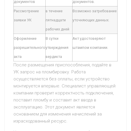
документов
документов.
Рассмотрение
в течение
Возможно затребование
заявки УК
пятнадцати
уточняющих данных.
рабочих дней
Оформление
В сутки
Акт удостоверяют
разрешительного
утверждения
штампом компании.
акта
вердикта
После размещения приспособления, подайте в
УК запрос на пломбировку. Работа
осуществляется без оплаты, если устройство
монтируется впервые. Специалист управляющей
компании проверит корректность подключения,
поставит пломбу и составит акт ввода в
эксплуатацию. Этот документ является
основанием для изменения начислений за
израсходованный ресурс.