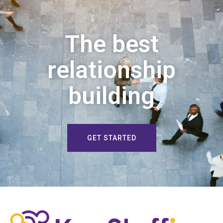
The best
relationship
building
GET STARTED