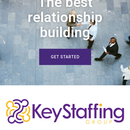
The best
relationship
building
GET STARTED