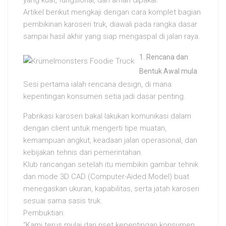
yang kuat, fungsional, dan aman dipakai.
Artikel berikut mengkaji dengan cara komplet bagian
pembikinan karoseri truk, diawali pada rangka dasar
sampai hasil akhir yang siap mengaspal di jalan raya.
Rencana dan
Bentuk Awal mula
Sesi pertama ialah rencana design, di mana
kepentingan konsumen setia jadi dasar penting.
Pabrikasi karoseri bakal lakukan komunikasi dalam
dengan client untuk mengerti tipe muatan,
kemampuan angkut, keadaan jalan operasional, dan
kebijakan tehnis dari pemerintahan.
Klub rancangan setelah itu membikin gambar tehnik
dan mode 3D CAD (Computer-Aided Model) buat
menegaskan ukuran, kapabilitas, serta jatah karoseri
sesuai sama sasis truk.
Pembuktian:
“Kami terus mulai dari riset kepentingan konsumen