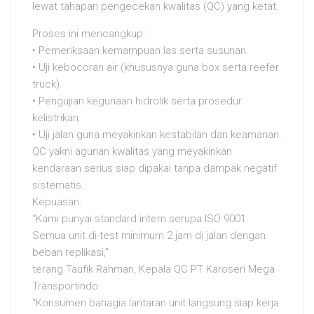
lewat tahapan pengecekan kwalitas (QC) yang ketat.
Proses ini mencangkup:
• Pemeriksaan kemampuan las serta susunan.
• Uji kebocoran air (khususnya guna box serta reefer
truck).
• Pengujian kegunaan hidrolik serta prosedur
kelistrikan.
• Uji jalan guna meyakinkan kestabilan dan keamanan.
QC yakni agunan kwalitas yang meyakinkan
kendaraan serius siap dipakai tanpa dampak negatif
sistematis.
Kepuasan:
“Kami punyai standard intern serupa ISO 9001.
Semua unit di-test minimum 2 jam di jalan dengan
beban replikasi,”
terang Taufik Rahman, Kepala QC PT Karoseri Mega
Transportindo.
“Konsumen bahagia lantaran unit langsung siap kerja