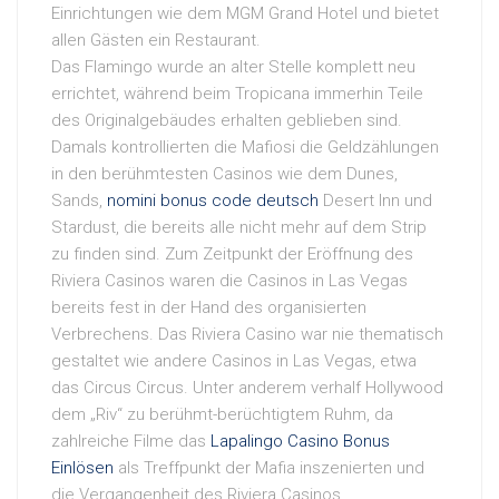
Einrichtungen wie dem MGM Grand Hotel und bietet
allen Gästen ein Restaurant.
Das Flamingo wurde an alter Stelle komplett neu
errichtet, während beim Tropicana immerhin Teile
des Originalgebäudes erhalten geblieben sind.
Damals kontrollierten die Mafiosi die Geldzählungen
in den berühmtesten Casinos wie dem Dunes,
Sands,
nomini bonus code deutsch
Desert Inn und
Stardust, die bereits alle nicht mehr auf dem Strip
zu finden sind. Zum Zeitpunkt der Eröffnung des
Riviera Casinos waren die Casinos in Las Vegas
bereits fest in der Hand des organisierten
Verbrechens. Das Riviera Casino war nie thematisch
gestaltet wie andere Casinos in Las Vegas, etwa
das Circus Circus. Unter anderem verhalf Hollywood
dem „Riv“ zu berühmt-berüchtigtem Ruhm, da
zahlreiche Filme das
Lapalingo Casino Bonus
Einlösen
als Treffpunkt der Mafia inszenierten und
die Vergangenheit des Riviera Casinos