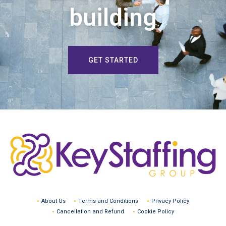
building
GET STARTED
About Us
Terms and Conditions
Privacy Policy
Cancellation and Refund
Cookie Policy