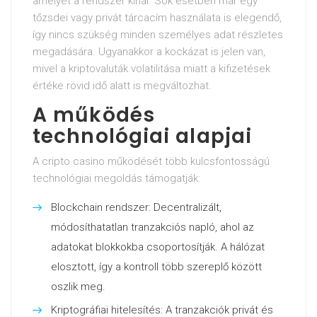
amelyet a rendszer kínál. Sok esetben már egy
tőzsdei vagy privát tárcacím használata is elegendő,
így nincs szükség minden személyes adat részletes
megadására. Ugyanakkor a kockázat is jelen van,
mivel a kriptovaluták volatilitása miatt a kifizetések
értéke rövid idő alatt is megváltozhat.
A működés
technológiai alapjai
A cripto casino működését több kulcsfontosságú
technológiai megoldás támogatják:
Blockchain rendszer: Decentralizált,
módosíthatatlan tranzakciós napló, ahol az
adatokat blokkokba csoportosítják. A hálózat
elosztott, így a kontroll több szereplő között
oszlik meg.
Kriptográfiai hitelesítés: A tranzakciók privát és