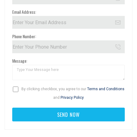
Email Address:
Phone Number:
Message:
By clicking checkbox, you agree to our
Terms and Conditions
and
Privacy Policy