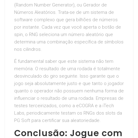
(Random Number Generator), ou Gerador de
Números Aleatórios. Trata-se de um sistema de
software complexo que gera bilhões de números
por instante. Cada vez que você aperta o botão de
spin, o RNG seleciona um número aleatório que
determina uma combinação específica de símbolos
nos cilindros.
É fundamental saber que este sistema não tem
memória. O resultado de uma rodada é totalmente
desvinculado do giro seguinte. Isso garante que o
jogo seja absolutamente justo e que tanto o jogador
quanto o operador não possuem nenhuma forma de
influenciar o resultado de uma rodada. Empresas de
testes terceirizados, como a eCOGRA e a iTech
Labs, periodicamente testam os RNGs dos slots da
PG Soft para certificar sua aleatoriedade.
Conclusão: Jogue com