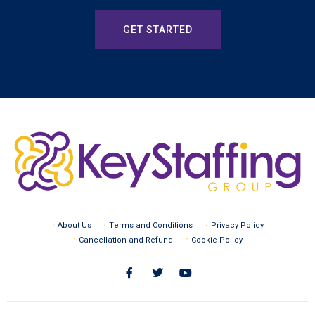
GET STARTED
About Us
Terms and Conditions
Privacy Policy
Cancellation and Refund
Cookie Policy