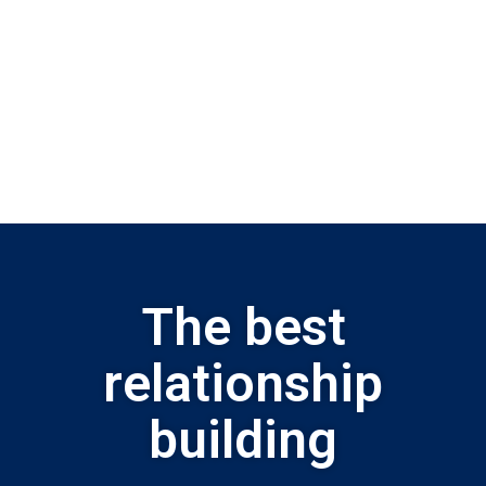
The best
relationship
building