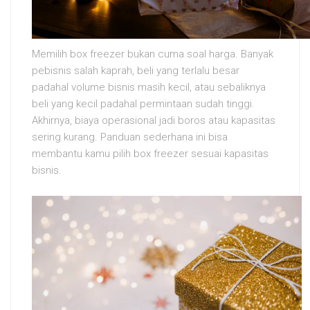
Memilih box freezer bukan cuma soal harga. Banyak
pebisnis salah kaprah, beli yang terlalu besar
padahal volume bisnis masih kecil, atau sebaliknya
beli yang kecil padahal permintaan sudah tinggi.
Akhirnya, biaya operasional jadi boros atau kapasitas
sering kurang. Panduan sederhana ini bisa
membantu kamu pilih box freezer sesuai kapasitas
bisnis.