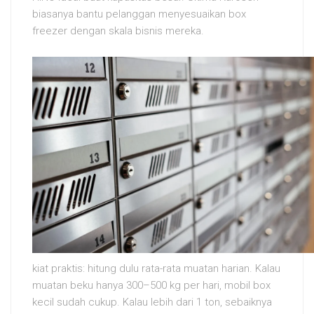
biasanya bantu pelanggan menyesuaikan box
freezer dengan skala bisnis mereka.
kiat praktis: hitung dulu rata-rata muatan harian. Kalau
muatan beku hanya 300–500 kg per hari, mobil box
kecil sudah cukup. Kalau lebih dari 1 ton, sebaiknya