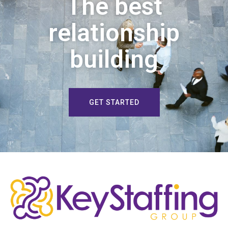
The best
relationship
building
GET STARTED