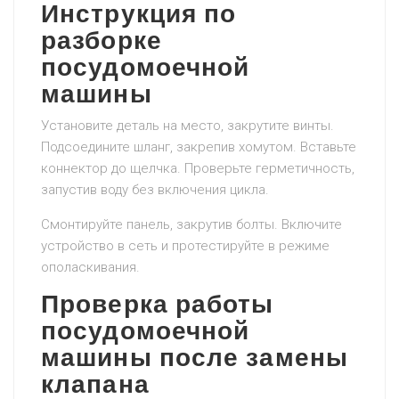
Инструкция по
разборке
посудомоечной
машины
Установите деталь на место, закрутите винты.
Подсоедините шланг, закрепив хомутом. Вставьте
коннектор до щелчка. Проверьте герметичность,
запустив воду без включения цикла.
Смонтируйте панель, закрутив болты. Включите
устройство в сеть и протестируйте в режиме
ополаскивания.
Проверка работы
посудомоечной
машины после замены
клапана