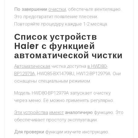
По завершении
очистки,
обеспечьте вентиляцию.
Это предотвратит появление плесени.
Повторяйте процедуру каждые 1-2 месяца.
Список устройств
Haier с функцией
автоматической чистки
Автоматическая
чистка доступна
в HWD80-
BP12979A,
HWQ85-BX14798U, HW12-BP12979A. Они
оснащены специальным режимом.
Модель HWD80-BP12979A запускает очистку
через меню. Её можно применять регулярно.
Эти устройства
имеют
аналогичную
функцию. Это
обеспечивает простоту эксплуатации.
Для проверки
функции изучите инструкцию.