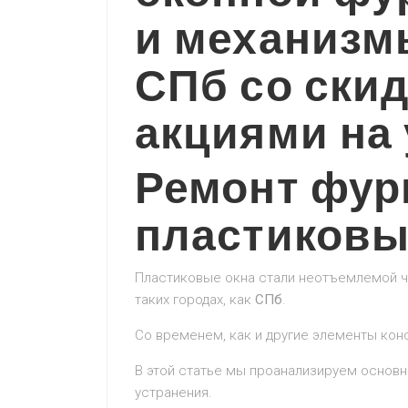
и механизм
СПб со ски
акциями на 
Ремонт фур
пластиковы
Пластиковые окна стали неотъемлемой ч
таких городах, как
СПб
.
Со временем, как и другие элементы конс
В этой статье мы проанализируем основн
устранения.