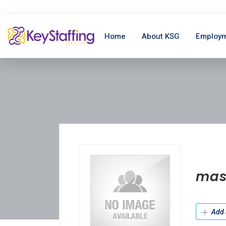
Home
About KSG
Employm
mas
Add 