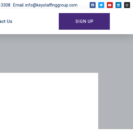
03-3308
Email: info@keystaffinggroup.com
act Us
SIGN UP