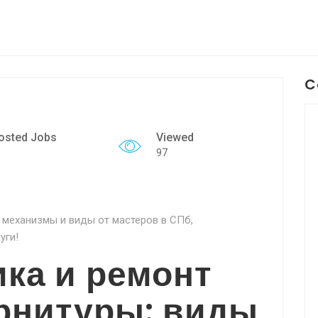
C
osted Jobs
Viewed
97
 механизмы и виды от мастеров в СПб,
уги!
ка и ремонт
рнитуры: виды