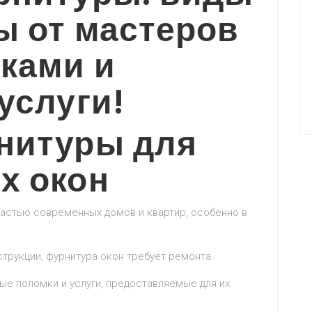
ы от мастеров
дками и
услуги!
нитуры для
х окон
астью современных домов и квартир, особенно в
трукции, фурнитура окон требует ремонта.
ые поломки и услуги, предоставляемые для их