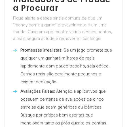
a Procurar
Fique alerta a esses sinais comuns de que um
“money coming game” provavelmente é um uma
fraude. Caso um app mostre vários desses pontos,
a mais segura atitude é remover e ficar longe.
Promessas Irrealistas:
Se um jogo promete que
qualquer um ganhará milhares de reais
rapidamente com pouco trabalho, seja cético.
Ganhos reais são geralmente pequenos e
exigem dedicação.
Avaliações Falsas:
Atenção a aplicativos que
possuem centenas de avaliações de cinco
estrelas que soam genéricas ou idênticas.
Busque por críticas bem escritas que
mencionam tanto os prós quanto os contras.