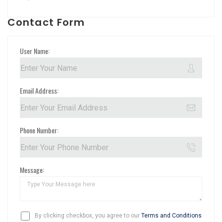
Contact Form
User Name:
Email Address:
Phone Number:
Message:
By clicking checkbox, you agree to our
Terms and Conditions