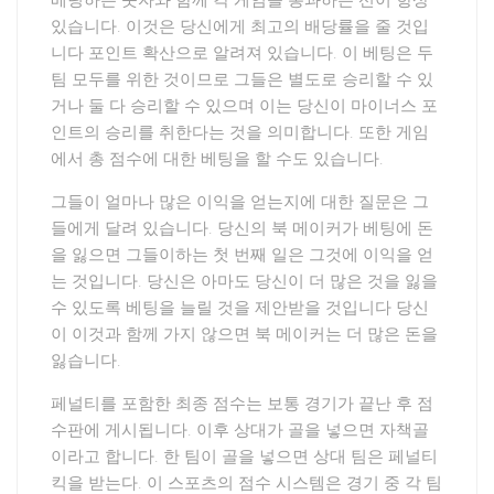
베팅하는 숫자와 함께 각 게임을 통과하는 선이 항상
있습니다. 이것은 당신에게 최고의 배당률을 줄 것입
니다 포인트 확산으로 알려져 있습니다. 이 베팅은 두
팀 모두를 위한 것이므로 그들은 별도로 승리할 수 있
거나 둘 다 승리할 수 있으며 이는 당신이 마이너스 포
인트의 승리를 취한다는 것을 의미합니다. 또한 게임
에서 총 점수에 대한 베팅을 할 수도 있습니다.
그들이 얼마나 많은 이익을 얻는지에 대한 질문은 그
들에게 달려 있습니다. 당신의 북 메이커가 베팅에 돈
을 잃으면 그들이하는 첫 번째 일은 그것에 이익을 얻
는 것입니다. 당신은 아마도 당신이 더 많은 것을 잃을
수 있도록 베팅을 늘릴 것을 제안받을 것입니다 당신
이 이것과 함께 가지 않으면 북 메이커는 더 많은 돈을
잃습니다.
페널티를 포함한 최종 점수는 보통 경기가 끝난 후 점
수판에 게시됩니다. 이후 상대가 골을 넣으면 자책골
이라고 합니다. 한 팀이 골을 넣으면 상대 팀은 페널티
킥을 받는다. 이 스포츠의 점수 시스템은 경기 중 각 팀