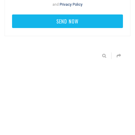
and
Privacy Policy