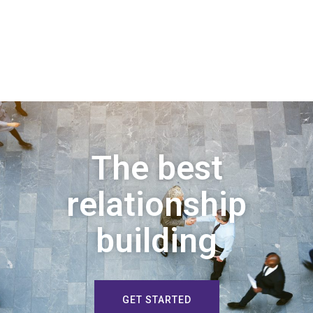
The best
relationship
building
GET STARTED