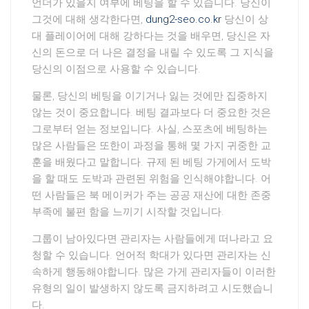
언더가 있을지 여부에 베팅을 할 수 있습니다. 당신이
그것에 대해 생각한다면,
dung2-seo.co.kr
당신이 상
대 플레이어에 대해 강하다는 것을 배우면, 당신은 자
신의 돈으로 더 나은 결정을 내릴 수 있도록 그 지식을
당신의 이점으로 사용할 수 있습니다.
물론, 당신의 베팅을 이기거나 잃는 것에만 집중하지
않는 것이 중요합니다. 베팅 결과보다 더 중요한 것은
그로부터 얻는 정보입니다. 사실, 스포츠에 베팅하는
많은 사람들은 또한이 과정을 통해 몇 가지 귀중한 교
훈을 배웠다고 말합니다. 규제 된 베팅 가게에서 도박
을 할 때도 도박과 관련된 위험을 인식해야합니다. 어
떤 사람들은 북 메이커가 주는 공공 재산에 대한 존중
부족에 불편 함을 느끼기 시작할 것입니다.
그룹이 남아있다면 관리자는 사람들에게 떠나라고 요
청할 수 있습니다. 언어적 학대가 있다면 관리자는 신
속하게 행동해야합니다. 많은 가게 관리자들이 이러한
유형의 일이 발생하지 않도록 금지하려고 시도했습니
다.