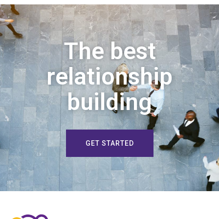
The best
relationship
building
GET STARTED