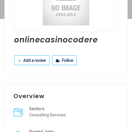
onlinecasinocodere
Add a review
Follow
Overview
Sectors
Consulting Services
Posted Jobs