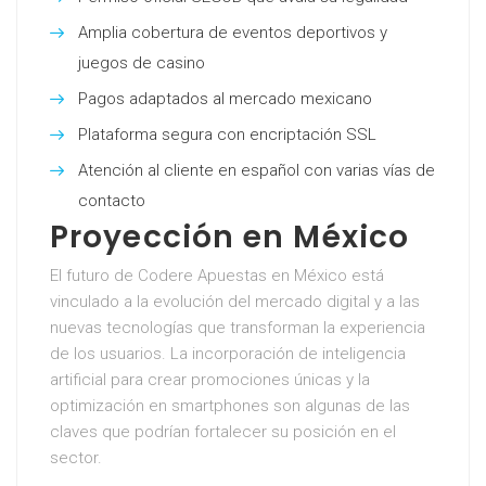
Amplia cobertura de eventos deportivos y
juegos de casino
Pagos adaptados al mercado mexicano
Plataforma segura con encriptación SSL
Atención al cliente en español con varias vías de
contacto
Proyección en México
El futuro de Codere Apuestas en México está
vinculado a la evolución del mercado digital y a las
nuevas tecnologías que transforman la experiencia
de los usuarios. La incorporación de inteligencia
artificial para crear promociones únicas y la
optimización en smartphones son algunas de las
claves que podrían fortalecer su posición en el
sector.