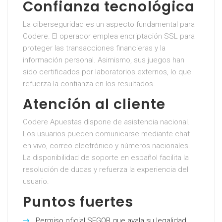
Confianza tecnológica
La ciberseguridad es un aspecto fundamental para
Codere. El operador emplea encriptación SSL para
proteger las transacciones financieras y la
información personal. Asimismo, sus juegos han
sido certificados por laboratorios externos, lo que
refuerza la confianza en los resultados.
Atención al cliente
Codere Apuestas dispone de asistencia nacional.
Los usuarios pueden comunicarse mediante chat
en vivo, correo electrónico y números nacionales.
La disponibilidad de soporte en español facilita la
resolución de dudas y refuerza la experiencia del
usuario.
Puntos fuertes
Permiso oficial SEGOB que avala su legalidad