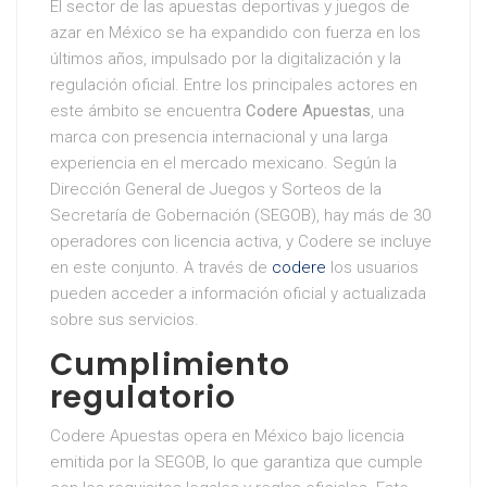
El sector de las apuestas deportivas y juegos de
azar en México se ha expandido con fuerza en los
últimos años, impulsado por la digitalización y la
regulación oficial. Entre los principales actores en
este ámbito se encuentra
Codere Apuestas
, una
marca con presencia internacional y una larga
experiencia en el mercado mexicano. Según la
Dirección General de Juegos y Sorteos de la
Secretaría de Gobernación (SEGOB), hay más de 30
operadores con licencia activa, y Codere se incluye
en este conjunto. A través de
codere
los usuarios
pueden acceder a información oficial y actualizada
sobre sus servicios.
Cumplimiento
regulatorio
Codere Apuestas opera en México bajo licencia
emitida por la SEGOB, lo que garantiza que cumple