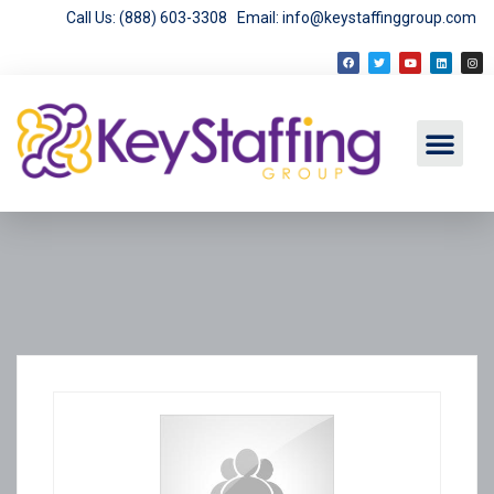
Call Us: (888) 603-3308
Email: info@keystaffinggroup.com