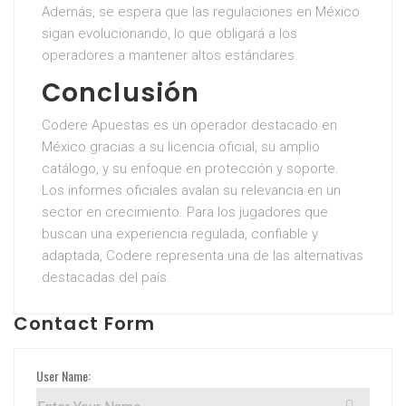
Además, se espera que las regulaciones en México
sigan evolucionando, lo que obligará a los
operadores a mantener altos estándares.
Conclusión
Codere Apuestas es un operador destacado en
México gracias a su licencia oficial, su amplio
catálogo, y su enfoque en protección y soporte.
Los informes oficiales avalan su relevancia en un
sector en crecimiento. Para los jugadores que
buscan una experiencia regulada, confiable y
adaptada, Codere representa una de las alternativas
destacadas del país.
Contact Form
User Name: