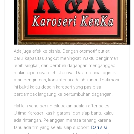
Ada juga efek ke bisnis. Dengan otomotif outlet
baru, kapasitas angkut meningkat, waktu pengiriman
lebih singkat, dan pembeli dagangan menganggap
makin dipercaya oleh kliennya. Dalam dunia logistik
atau pengiriman, konsistensi adalah kunci. Testimoni
ini bukti kalau desain karoseri yang pas bisa
berdampak langsung ke pertumbuhan dagangan.
Hal lain yang sering dilupakan adalah after sales.
Ultima Karoseri kasih garansi dan siap bantu kalau
ada rintangan. Pelanggan merasa tenang karena
tahu ada tim yang selalu siap support.
Dari sisi