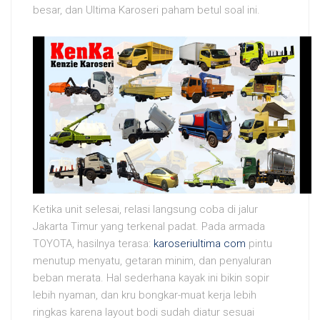
besar, dan Ultima Karoseri paham betul soal ini.
Ketika unit selesai, relasi langsung coba di jalur
Jakarta Timur yang terkenal padat. Pada armada
TOYOTA, hasilnya terasa:
karoseriultima com
pintu
menutup menyatu, getaran minim, dan penyaluran
beban merata. Hal sederhana kayak ini bikin sopir
lebih nyaman, dan kru bongkar-muat kerja lebih
ringkas karena layout bodi sudah diatur sesuai