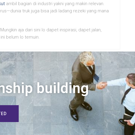
kut
ambil bagian di industri yakni yang makin relevan.
rus—dunia truk juga bisa jadi ladang rezeki yang mana
ungkin aja dari sini lo dapet inspirasi, dapet jalan,
ini belum lo temuin.
nship building
TED