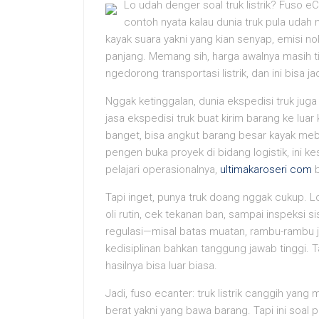
Lo udah denger soal truk listrik? Fuso eC
contoh nyata kalau dunia truk pula udah m
kayak suara yakni yang kian senyap, emisi no
panjang. Memang sih, harga awalnya masih ting
ngedorong transportasi listrik, dan ini bisa 
Nggak ketinggalan, dunia ekspedisi truk ju
jasa ekspedisi truk buat kirim barang ke luar k
banget, bisa angkut barang besar kayak mebel
pengen buka proyek di bidang logistik, ini ke
pelajari operasionalnya,
ultimakaroseri com
b
Tapi inget, punya truk doang nggak cukup. Lo
oli rutin, cek tekanan ban, sampai inspeksi 
regulasi—misal batas muatan, rambu-rambu jala
kedisiplinan bahkan tanggung jawab tinggi. Ta
hasilnya bisa luar biasa.
Jadi, fuso ecanter: truk listrik canggih yan
berat yakni yang bawa barang. Tapi ini soal p