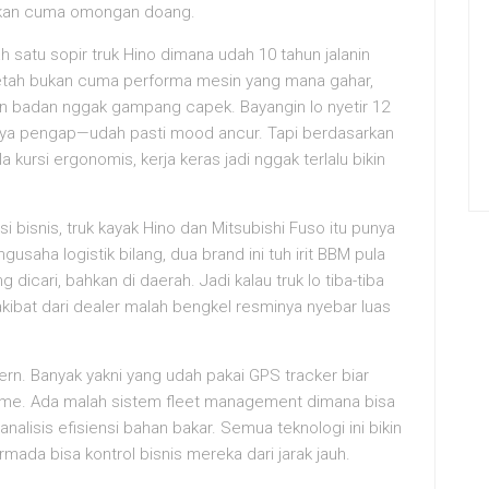
 bukan cuma omongan doang.
 satu sopir truk Hino dimana udah 10 tahun jalanin
a betah bukan cuma performa mesin yang mana gahar,
n badan nggak gampang capek. Bayangin lo nyetir 12
nnya pengap—udah pasti mood ancur. Tapi berdasarkan
a kursi ergonomis, kerja keras jadi nggak terlalu bikin
isi bisnis, truk kayak Hino dan Mitsubishi Fuso itu punya
gusaha logistik bilang, dua brand ini tuh irit BBM pula
icari, bahkan di daerah. Jadi kalau truk lo tiba-tiba
 akibat dari dealer malah bengkel resminya nyebar luas
rn. Banyak yakni yang udah pakai GPS tracker biar
 time. Ada malah sistem fleet management dimana bisa
alisis efisiensi bahan bakar. Semua teknologi ini bikin
 armada bisa kontrol bisnis mereka dari jarak jauh.