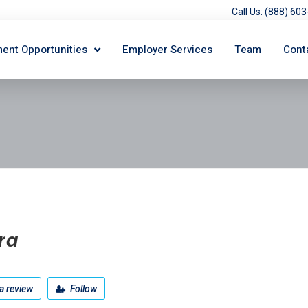
Call Us: (888) 6
ent Opportunities
Employer Services
Team
Cont
ra
a review
Follow