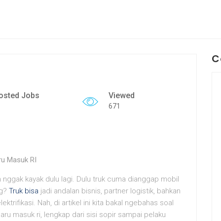
C
osted Jobs
Viewed
671
ru Masuk RI
ah nggak kayak dulu lagi. Dulu truk cuma dianggap mobil
ng?
Truk bisa
jadi andalan bisnis, partner logistik, bahkan
trifikasi. Nah, di artikel ini kita bakal ngebahas soal
baru masuk ri, lengkap dari sisi sopir sampai pelaku