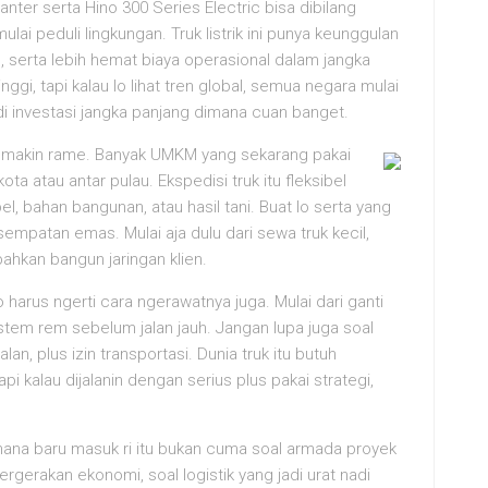
anter serta Hino 300 Series Electric bisa dibilang
ulai peduli lingkungan. Truk listrik ini punya keunggulan
l, serta lebih hemat biaya operasional dalam jangka
gi, tapi kalau lo lihat tren global, semua negara mulai
jadi investasi jangka panjang dimana cuan banget.
ga makin rame. Banyak UMKM yang sekarang pakai
ota atau antar pulau. Ekspedisi truk itu fleksibel
, bahan bangunan, atau hasil tani. Buat lo serta yang
sempatan emas. Mulai aja dulu dari sewa truk kecil,
ahkan bangun jaringan klien.
 harus ngerti cara ngerawatnya juga. Mulai dari ganti
sistem rem sebelum jalan jauh. Jangan lupa juga soal
n, plus izin transportasi. Dunia truk itu butuh
pi kalau dijalanin dengan serius plus pakai strategi,
g mana baru masuk ri itu bukan cuma soal armada proyek
ergerakan ekonomi, soal logistik yang jadi urat nadi