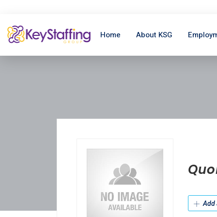
Home
About KSG
Employm
Quo
Add 