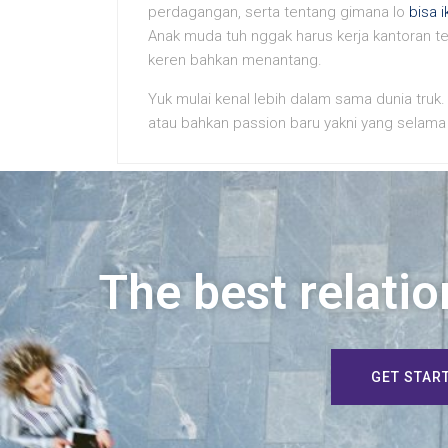
perdagangan, serta tentang gimana lo
bisa i
Anak muda tuh nggak harus kerja kantoran te
keren bahkan menantang.
Yuk mulai kenal lebih dalam sama dunia truk. M
atau bahkan passion baru yakni yang selama 
The best relatio
GET STAR