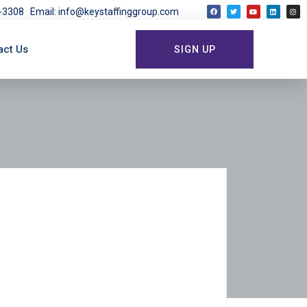
03-3308
Email: info@keystaffinggroup.com
act Us
SIGN UP