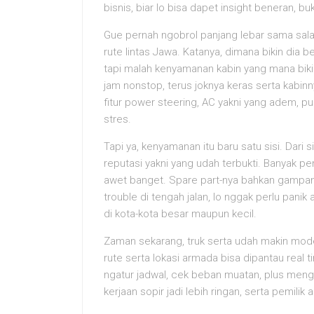
bisnis, biar lo bisa dapet insight beneran,
Gue pernah ngobrol panjang lebar sama salah
rute lintas Jawa. Katanya, dimana bikin di
tapi malah kenyamanan kabin yang mana biki
jam nonstop, terus joknya keras serta kabi
fitur power steering, AC yakni yang adem, pul
stres.
Tapi ya, kenyamanan itu baru satu sisi. Dari s
reputasi yakni yang udah terbukti. Banyak pen
awet banget. Spare part-nya bahkan gampang d
trouble di tengah jalan, lo nggak perlu panik
di kota-kota besar maupun kecil.
Zaman sekarang, truk serta udah makin mode
rute serta lokasi armada bisa dipantau real
ngatur jadwal, cek beban muatan, plus mengan
kerjaan sopir jadi lebih ringan, serta pemilik