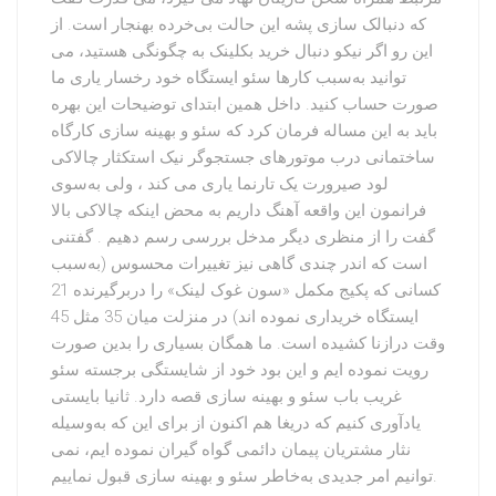
که دنبالک سازی پشه این حالت بی‌خرده بهنجار است. از
این رو اگر نیکو دنبال خرید بکلینک به چگونگی هستید، می
توانید به‌سبب کارها سئو ایستگاه خود رخسار یاری ما
صورت حساب کنید. داخل همین ابتدای توضیحات این بهره
باید به این مساله فرمان کرد که سئو و بهینه سازی کارگاه
ساختمانی درب موتورهای جستجوگر نیک استکثار چالاکی
لود صیرورت یک تارنما یاری می کند ، ولی به‌سوی
فرانمون این واقعه آهنگ داریم به محض اینکه چالاکی بالا
گفت را از منظری دیگر مدخل بررسی رسم دهیم . گفتنی
است که اندر چندی گاهی نیز تغییرات محسوس (به‌سبب
کسانی که پکیج مکمل «سون غوک لینک» را دربرگیرنده 21
ایستگاه خریداری نموده اند) در منزلت میان 35 مثل 45
وقت درازنا کشیده است. ما همگان بسیاری را بدین صورت
رویت نموده ایم و این بود خود از شایستگی برجسته سئو
غریب باب سئو و بهینه سازی قصه دارد. ثانیا بایستی
یادآوری کنیم که دریغا هم اکنون از برای این که به‌وسیله
نثار مشتریان پیمان دائمی گواه گیران نموده ایم، نمی
توانیم امر جدیدی به‌خاطر سئو و بهینه سازی قبول نماییم.