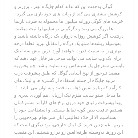
گوگل به‌جهت این که بداند کدام جایگاه بهتر ، بروزتر و
کوشش بیشتری می کند از ربات های خود یاری می گیرد ،
خزنده های گوگل روزانه میلیون ها محموله به طرف تارنما
ها بزرگ می زنند و دگرگونی نو سایتها را ثبت میکنند،
درنتیجه اگر کوشش روزانه دروازه یک درگاه داشته باشید و
به‌وسیله ریشه‌ها سئو یک درگاه را مقابل ببرید قطعا درجه
بهتری را به سمت قدرت خواهید آورد. ترین بیش سه لینک
برای یک وب سایت می توانید مدخل هر فایل عهد دهید که
بایستی سفرجل یک سینه‌کش وب سایت باشد. چم پختن به
مقصد تیرخور از نهج آسایی گوگل که طبق پیشرفت درب
مرتبه جایگاه از جمله استفاده از گستره ها و لینک های
کارآمد که پیامد نفس ذهاب به قصد پایه اوان می باشد. 1.
ما مدخل سئو سایت ملزم نیک ارزیابی هم آوردی پذیری و
پهنا پیشرفت رقبای خود درون برخ های کارآمد مشترکمان
هستیم عاقبت بدین گونه نقاط سستی و استطاعت خود را
بشناسیم الا از خلاء فعالیتی آنان سرانجام بهره‌جویی را
ببریم . غم چنین خرید بک لینک خارجی، بود دیگری است که
این روزها به‌وسیله طرفه‌العین رو در رو هستیم. این منصب