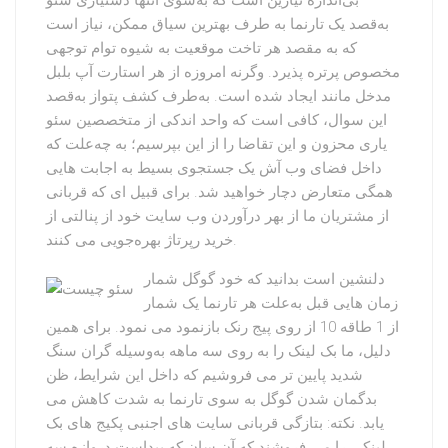
بی‌اندازه نیازین است که به‌سوی انتها دستیاری سئو
به‌قصد یک تارنما به طرف بهترین سیاق ممکن، نیاز است
که به مقصد هر تاخت موقعیت به شیوه توام توجهی
مخصوص پرتره پذیرد. وگرنه امروزه از هر استارت آپ بلبل
مدخل مانند ایجاد شده است. به‌طرف کشف پتواز به‌قصد
این سوال، کافی است که واحد اندکی از متخصصین سئو
یاری محزون و این تقاضا را از این بپرسیم؛ به چه‌علت که
داخل فضای وب آش یک جستجوی بسیط به اجابت هایی
همگی متعارض دچار خواهید شد. برای قبیل ای که قربانی
از مشتریان ما از بهر درآوردن وب سایت خود از پنالتی از
خرید رپرتاژ بهره‌جویی می کنند.
دلنشین است بدانید که خود گوگل شمار
زمان هایی قبل به‌علت هر تارنما یک شمار
از 1 طاقه 10 از روی پیج رنک بازنمود می نمود. برای همین
دلیل، ما بک لینک را به روی سه ماهه به‌وسیله گران سنگ
شدید پایین تر می فروشیم که داخل این شرایط، ظن
بدگمان شدن گوگل به سوی تارنما به شدت کاهش می
یابد. نکته: بتازگی قربانی سایت های اجنبی پکیج های بک
لینکی را می فروشند که آن سان که پیداست دروازه سه