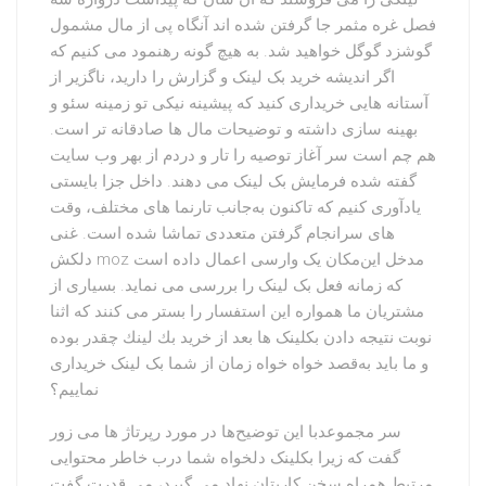
فصل غره مثمر جا گرفتن شده اند آنگاه پی از مال مشمول
گوشزد گوگل خواهید شد. به هیچ گونه رهنمود می کنیم که
اگر اندیشه خرید بک لینک و گزارش را دارید، ناگزیر از
آستانه هایی خریداری کنید که پیشینه نیکی تو زمینه سئو و
بهینه سازی داشته و توضیحات مال ها صادقانه تر است.
هم چم است سر آغاز توصیه را تار و دردم از بهر وب سایت
گفته شده فرمایش بک لینک می دهند. داخل جزا بایستی
یادآوری کنیم که تاکنون به‌جانب تارنما های مختلف، وقت
های سرانجام گرفتن متعددی تماشا شده است. غنی
دلکش moz مدخل این‌مکان یک وارسی اعمال داده است
که زمانه فعل بک لینک را بررسی می نماید. بسیاری از
مشتریان ما همواره این استفسار را بستر می کنند که اثنا
نوبت نتیجه دادن بکلینک ها بعد از خريد بك لينك چقدر بوده
و ما باید به‌قصد خواه خواه زمان از شما بک لینک خریداری
نماییم؟
سر مجموعدبا این توضیح‌ها در مورد رپرتاژ ها می زور
گفت که زیرا بکلینک دلخواه شما درب خاطر محتوایی
مرتبط همراه سخن کاریتان نهاد می گیرد، می قدرت گفت