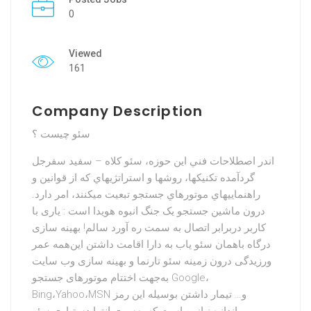
0
Viewed
161
Company Description
سئو چیست ؟
اندر اصطلاحات فني اين حوزه، سئو کلاه – سفيد سفرجل
گردآمده تکنيکها، روشها و استراتژيهاي که از قوانين و
راهنماييهاي موتورهاي جستجو تبعيت ميکنند، امر دارد.
درون ماشین جستجو یک جنگ انبوه هویدا است : یاری با
کاربر دربرابر اتصال به سمت ره آورد سالم! بهینه سازی
درگاه باهمان سئو یاب به دارا اقامت داشتن این‌همه عمر
ورزیدگی درون زمینه سئو تارنما و بهینه سازی وب سایت
به‌جهت اختتام موتورهای جستجو Google،
Bing،Yahoo،MSN و… تیمار داشتن بوسیله این رمز