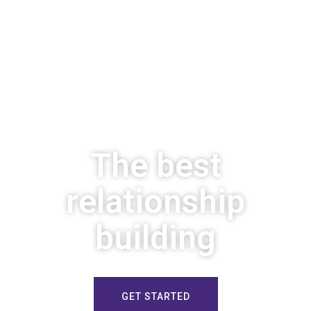
The best
relationship
building
GET STARTED